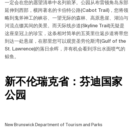
一定会在您的愿望清单中名列前茅。公园从布雷顿角岛东部
延伸到西部，横跨著名的卡伯特公路(Cabot Trail)，您将领
略到鬼斧神工的峡谷、一望无际的森林、高原悬崖、湖泊与
河流点缀其间的美景。而天际线步道(Skyline Trail)无疑是
这座皇冠上的珍宝，这条相对简单的五英里往返步道将带您
到达一处悬崖，在那里您可以观赏圣劳伦斯湾(Gulf of the
St. Lawrence)的落日余晖，并有机会看到浮出水面喷气的
鲸鱼。
新不伦瑞克省
：
芬迪国家
公园
New Brunswick Department of Tourism and Parks