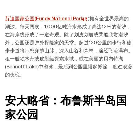
芬迪国家公园(
Fundy National Park
)拥有全世界最高的
潮汐。每天两次，1,000亿吨海水形成了高达12米的潮汐，
在海岸线形成了一道奇观。除了划皮划艇或乘船欣赏潮汐
外，公园还是户外探险家的天堂。超过120公里的步行和徒
步步道将带您穿越山脉，深入山谷和森林，途经飞流瀑布。
租一艘独木舟或皮划艇探索水域，或在美丽的贝内特湖
(Bennett Lake)中游泳，最后到公园里搭起帐篷，度过浪漫
的夜晚。
安大略省：布鲁斯半岛国
家公园