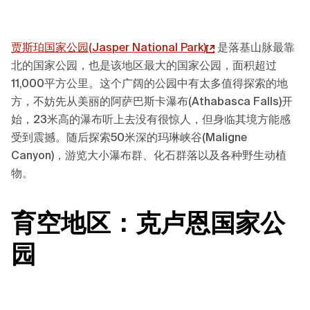
贾斯珀国家公园(
Jasper National Park
)
是落基山脉最靠
北的国家公园，也是该地区最大的国家公园，面积超过
11,000平方公里。这个广阔的公园中有太多值得探索的地
方，不妨先从美丽的阿萨巴斯卡瀑布(Athabasca Falls)开
始，23米高的瀑布听上去没有很惊人，但身临其境方能感
受到震撼。随后探索50米深的玛琳峡谷(Maligne
Canyon)，游览大小瀑布群、化石群落以及各种野生动植
物。
育空地区
：
克卢恩
国家公
园