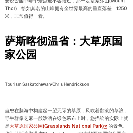
要说公园中哪个景点最不容错过，那一定是索尔山(Mount
Thor)，恰如其名的山峰拥有全世界最高的垂直落差：1250
米，非常值得一看。
萨斯喀彻温省：
大
草原国
家公园
Tourism Saskatchewan/Chris Hendrickson
当您在脑海中构建起一望无际的草原，风吹着翻滚的草浪，
野牛群像芝麻一般泼洒在绿色幕布上时，您描绘的实际上就
是
大草原国家公园(
Grasslands National Park)
的景色。