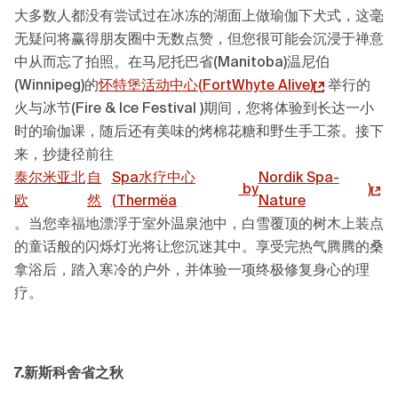
大多数人都没有尝试过在冰冻的湖面上做瑜伽下犬式，这毫
无疑问将赢得朋友圈中无数点赞，但您很可能会沉浸于禅意
中从而忘了拍照。在马尼托巴省(Manitoba)温尼伯
(Winnipeg)的
怀特堡活动
中心
(
FortWhyte Alive
)
举行的
火与冰节(Fire & Ice Festival )期间，您将体验到长达一小
时的瑜伽课，随后还有美味的烤棉花糖和野生手工茶。接下
来，抄捷径前往
泰尔米亚北
自
Spa水疗中心
Nordik Spa-
by
)
欧
然
(Thermëa
Nature
。当您幸福地漂浮于室外温泉池中，白雪覆顶的树木上装点
的童话般的闪烁灯光将让您沉迷其中。享受完热气腾腾的桑
拿浴后，踏入寒冷的户外，并体验一项终极修复身心的理
疗。
7.新斯科舍省之秋