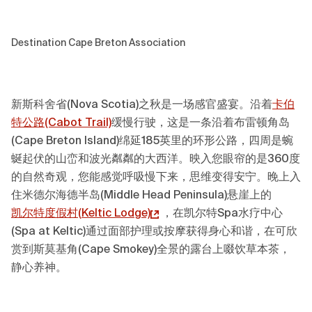
Destination Cape Breton Association
新斯科舍省(Nova Scotia)之秋是一场感官盛宴。沿着
卡伯
特公路(Cabot Trail)
缓慢行驶，这是一条沿着布雷顿角岛
(Cape Breton Island)绵延185英里的环形公路，四周是蜿
蜒起伏的山峦和波光粼粼的大西洋。映入您眼帘的是360度
的自然奇观，您能感觉呼吸慢下来，思维变得安宁。晚上入
住米德尔海德半岛(Middle Head Peninsula)悬崖上的
凯尔特
度假村
(
Keltic Lodge)
，在凯尔特Spa水疗中心
(Spa at Keltic)通过面部护理或按摩获得身心和谐，在可欣
赏到斯莫基角(Cape Smokey)全景的露台上啜饮草本茶，
静心养神。