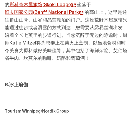
的
斯科奇木屋旅馆
(
Skoki Lodge)
坐落于
班夫国家公园(
Banff National Park
)
的高山上，这里是通
往群山山脊、山谷和晶莹湖泊的门户。这座荒野木屋旅馆只
能通过徒步或者滑雪的方式到达，您需要从露易丝湖出发，
沿着全长七英里的步道行进。当您沉醉于无边的静谧时，厨
师Katie Mitzel将为您奉上在柴火上烹制、以当地食材和时
令美食为原料做好美味佳肴，其中包括了海鲜杂烩、艾伯塔
省牛肉、坎莫尔的咖啡、奶酪和葡萄酒！
6.冰上瑜伽
Tourism Winnipeg/Nordik Group