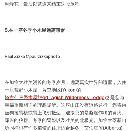
蜜蜂花，最后以茶道来结束这段旅程。
5.
在
一座冬季小木屋
远离喧嚣
Paul Zizka @paulzizkaphoto
在加拿大壮美漫长的冬季岁月，远离真实世界的喧嚣，入住
一座荒野小木屋。育空地区(Yukon)的
塔吉什荒野木屋旅馆(
Tagish Wilderness Lodge
)
是您与
幸福重新相连的理想场所。这座山庄没有道路通行，您将乘
坐狗拉雪橇或雪上飞机抵达，迎接您的是噼啪作响的篝火、
嚎叫的狼群、冬季的冒险以及壮美的北极光。加拿大落基山
脉同样也有许多偏僻的住所适合越冬。艾伯塔省(Alberta)