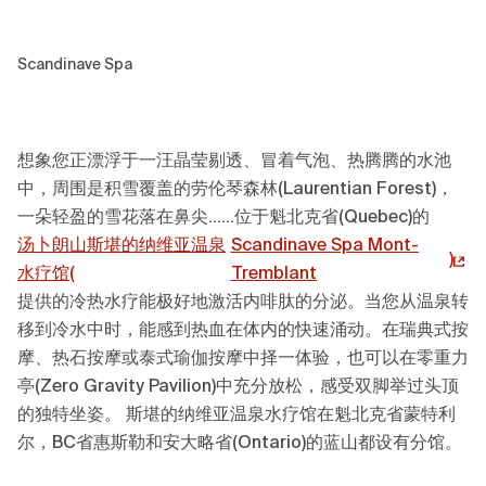
Scandinave Spa
想象您正漂浮于一汪晶莹剔透、冒着气泡、热腾腾的水池
中，周围是积雪覆盖的劳伦琴森林(Laurentian Forest)，
一朵轻盈的雪花落在鼻尖……位于魁北克省(Quebec)的
汤卜朗山斯堪的纳维亚温泉
Scandinave Spa Mont-
)
水疗馆(
Tremblant
提供的冷热水疗能极好地激活内啡肽的分泌。当您从温泉转
移到冷水中时，能感到热血在体内的快速涌动。在瑞典式按
摩、热石按摩或泰式瑜伽按摩中择一体验，也可以在零重力
亭(Zero Gravity Pavilion)中充分放松，感受双脚举过头顶
的独特坐姿。 斯堪的纳维亚温泉水疗馆在魁北克省蒙特利
尔，BC省惠斯勒和安大略省(Ontario)的蓝山都设有分馆。