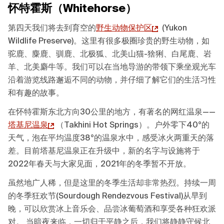
怀特霍斯（Whitehorse）
第四天我们将去到育空的
野生动物保护区
(Yukon
Wildlife Preserve)。这里有很多极圈珍贵的野生动物，如
驼鹿、麋鹿、驯鹿、北极狐、北美山猫-猞猁、白尾鹿、岩
羊、北美麝牛等。我们可以在当地导游的带领下乘坐观光车
沿着游览线路邂逅不同的动物，并仔细了解它们的生活习性
和有趣的故事。
在怀特霍斯东北方向30公里的地方，有著名的网红温泉——
塔基尼温泉
（Takhini Hot Springs）。户外零下40°的
天气，泡在平均温度38°的温泉水中，感受冰火两重天的落
差。目前塔基尼温泉正在升级中，新的名字与设施将于
2022年春天与大家见面，2021年的冬季暂不开放。
虽然地广人稀，但是这里的冬季生活却非常热烈。持续一周
的冬季狂欢节(Sourdough Rendezvous Festival)从早到
晚，可以欣赏冰上音乐会、品尝冰葡萄酒和享受各种狂欢派
对。 当暗夜来临，一切归于平静之后，我们将静静守候北