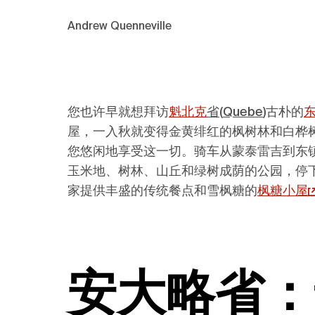
Andrew Quenneville
您也许早就想拜访
魁北克
省(
Quebe
)
古朴的
屋，一入秋就变得金黄绯红的枫树林和白桦
您悠闲地享受这一切。骑车从蒙泰雷吉到东镇 ，或者从圣
玉米地、树林、山丘和绿树成荫的公园，停
家提供丰盛的传统餐点和雪枫糖的
枫糖小屋
安大略省：卡