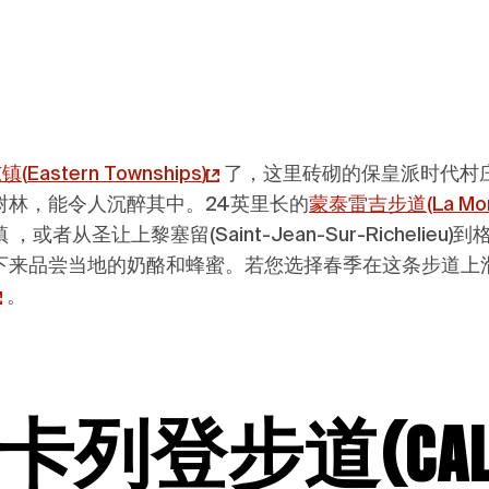
东镇
(
Eastern Townships
)
了，这里砖砌的保皇派时代村
树林，能令人沉醉其中。24英里长的
蒙泰雷吉步道
(La Mo
让上黎塞留(Saint-Jean-Sur-Richelieu)到格
下来品尝当地的奶酪和蜂蜜。若您选择春季在这条步道上
。
列登步道(Cale