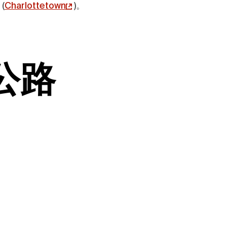
(
Charlottetown
)
。
公路