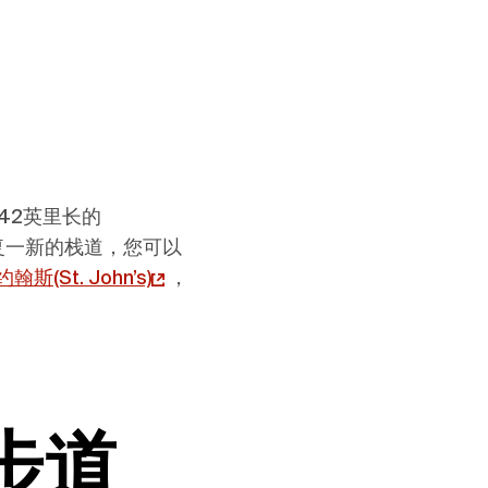
542英里长的
复一新的栈道，您可以
翰斯(St. John’s)
，
步道