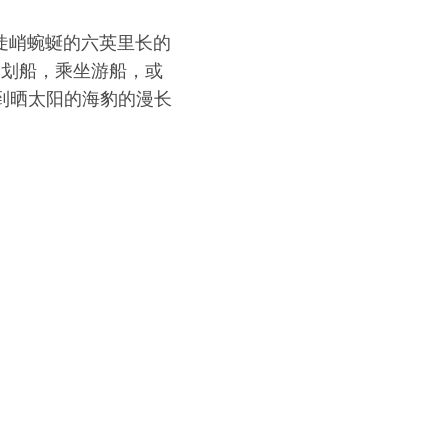
陡峭蜿蜒的六英里长的
验划船，乘坐游船，或
到晒太阳的海豹的漫长