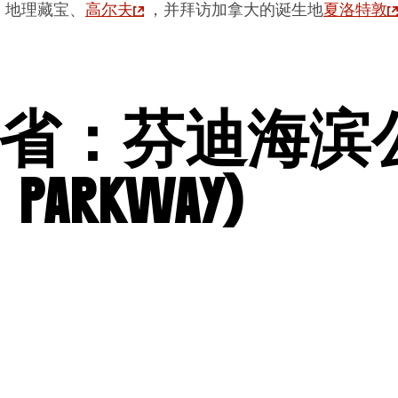
、地理藏宝、
高尔夫
，并拜访加拿大的诞生地
夏洛特敦
省：芬迪海滨
l Parkway)