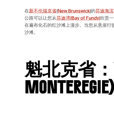
在
新不伦瑞克省
(
New Brunswick
)
的
芬迪海滨公路(
公路可以让您从
芬迪湾(Bay of Fundy
)
欣赏一
在遍布化石的红沙滩上漫步。当您从悬崖行
沙滩。
魁北克
省
：
Monteregie