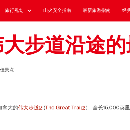
旅行规划
山火安全指南
最新旅游指南
经
伟大步道沿途的
佳景点
加拿大的
伟大
步道
(
The Great Trail
)
。全长15,000