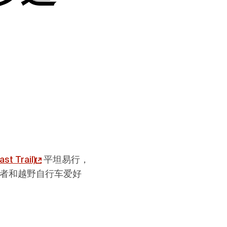
st Trail)
平坦易行，
者和越野自行车爱好
。