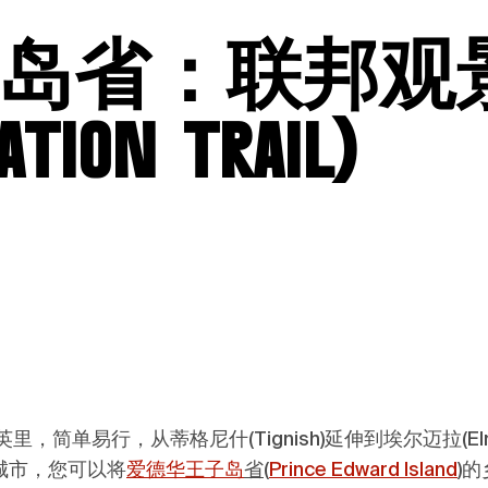
岛
省
：联邦观
tion Trail)
英里，简单易行，从蒂格尼什(Tignish)延伸到埃尔迈拉(El
城市，您可以将
爱德华王子岛
省(
Prince Edward Island
)
的